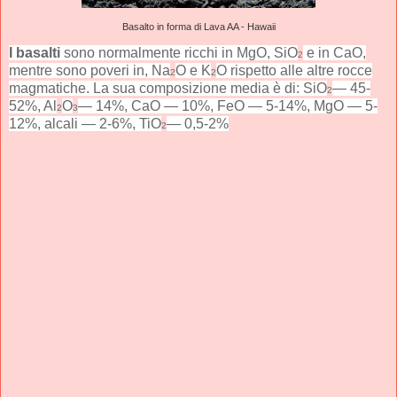
Basalto in forma di Lava AA - Hawaii
I basalti
sono normalmente ricchi in MgO, SiO
e in CaO,
2
mentre sono poveri in, Na
O e K
O rispetto alle altre rocce
2
2
magmatiche. La sua composizione media è di: SiO
— 45-
2
52%, A
l
O
— 14%, CaO — 10%, FeO — 5-14%, MgO — 5-
2
3
12%, alcali — 2-6%, TiO
— 0,5-2%
2