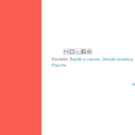
Etichette:
Basalti a cuscino
,
Dorsale oceanica
,
Placche
H