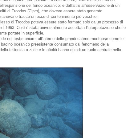
ll’espansione del fondo oceanico; e dall'altro all'osservazione di un
 ofioliti di Troodos (Cipro), che doveva essere stato generato
imanevano tracce di rocce di contenimento più vecchie.
lesso di Troodos poteva essere stato formato solo da un processo di
l 1963. Così è stata universalmente accettata l'interpretazione che le
ente portate in superficie.
siede nel testimoniare, all'interno delle grandi catene montuose come le
 un bacino oceanico preesistente consumato dal fenomeno della
lla tettonica a zolle e le ofioliti hanno quindi un ruolo centrale nella