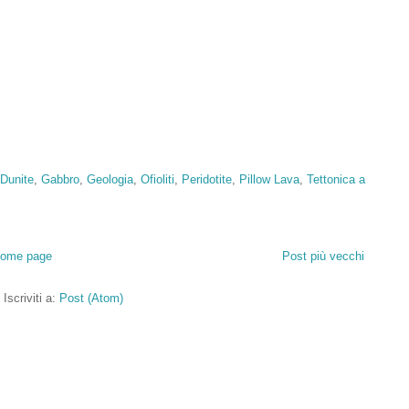
Dunite
,
Gabbro
,
Geologia
,
Ofioliti
,
Peridotite
,
Pillow Lava
,
Tettonica a
ome page
Post più vecchi
Iscriviti a:
Post (Atom)