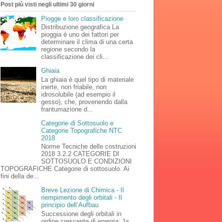
Post più visti negli ultimi 30 giorni
Piogge e loro classificazione
Distribuzione geografica La
pioggia è uno dei fattori per
determinare il clima di una certa
regione secondo la
classificazione dei cli...
Ghiaia
La ghiaia è quel tipo di materiale
inerte, non friabile, non
idrosolubile (ad esempio il
gesso), che, provenendo dalla
frantumazione d...
Categorie di Sottosuolo e
Categorie Topografiche NTC
2018
Norme Tecniche delle costruzioni
2018 3.2.2 CATEGORIE DI
SOTTOSUOLO E CONDIZIONI
TOPOGRAFICHE Categorie di sottosuolo. Ai
fini della de...
Breve Lezione di Chimica - Il
riempimento degli orbitali - Il
principio dell’Aufbau
Successione degli orbitali in
ordine crescente di energia: 1s