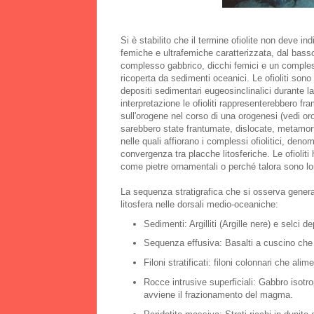
Si è stabilito che il termine ofiolite non deve in
femiche e ultrafemiche caratterizzata, dal bass
complesso gabbrico, dicchi femici e un comples
ricoperta da sedimenti oceanici. Le ofioliti sono
depositi sedimentari eugeosinclinalici durante la
interpretazione le ofioliti rappresenterebbero fra
sull'orogene nel corso di una orogenesi (vedi o
sarebbero state frantumate, dislocate, metamorfo
nelle quali affiorano i complessi ofiolitici, de
convergenza tra placche litosferiche. Le ofioli
come pietre ornamentali o perché talora sono lor
La sequenza stratigrafica che si osserva general
litosfera nelle dorsali medio-oceaniche:
Sedimenti: Argilliti (Argille nere) e selci 
Sequenza effusiva: Basalti a cuscino che 
Filoni stratificati: filoni colonnari che al
Rocce intrusive superficiali: Gabbro isot
avviene il frazionamento del magma.