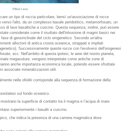
Pillow Lava
dicare un tipo di roccia particolare, bensì un'associazione di rocce
o verso l'alto, da un complesso basale peridotitico, metamorfosato, un
so di lave basaltiche a cuscino. Questa sequenza, inoltre, può essere
 state considerate come il risultato dell'intrusione di magmi basici nei
 fase di geosinclinale del ciclo orogenetico. Secondo un'altra
mmenti alloctoni di antica crosta oceanica, strappati e impilati
rogenetico). Successivamente queste rocce con l'evolversi dell'orogenesi
sate, ecc. Nell'ambito di questa ipotesi, le aree del nostro pianeta,
nominate megasuture, vengono interpretate come antiche zone di
ti hanno anche importanza economica locale, potendo essere sfruttate
o associate mineralizzazioni utili.
mente nelle ofioliti corrisponde alla sequenza di formazione della
depositatesi sul fondo oceanico.
mostrano la superficie di contatto tra il magma e l’acqua di mare.
imentano superiormente i basalti a cuscino.
ropico, che indica la presenza di una camera magmatica dove