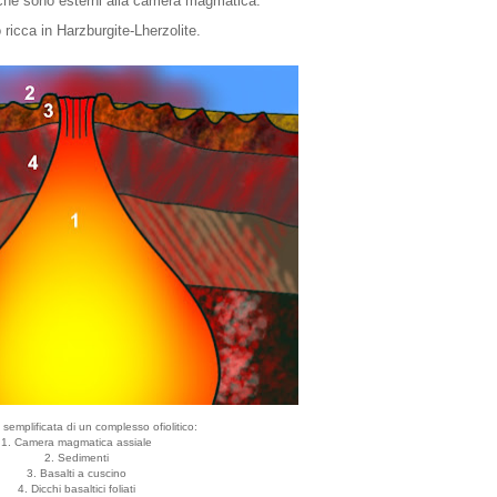
e che sono esterni alla camera magmatica.
 ricca in Harzburgite-Lherzolite.
 semplificata di un complesso ofiolitico:
1. Camera magmatica assiale
2. Sedimenti
3. Basalti a cuscino
4. Dicchi basaltici foliati