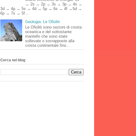
→ 2s → 2p → 3s → 3p → 4s →
3d → 4p → 5s → 4d → 5p → 6s → 4f →5d →
6p → 7s → 5f...
Geologia: Le Ofioliti
Le Ofioliti sono sezioni di crosta
oceanica e del sottostante
mantello che sono state
sollevate o sovrapposte alla
crosta continentale fino...
Cerca nel blog