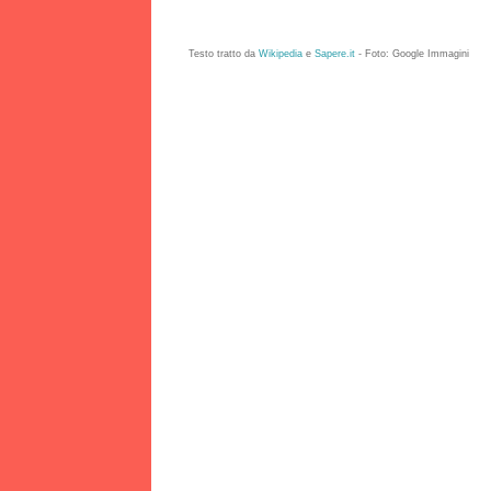
Testo tratto da
Wikipedia
e
Sapere.it
- Foto: Google Immagini