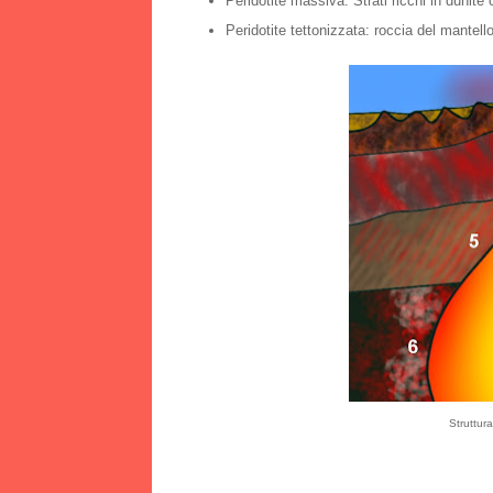
Peridotite massiva: Strati ricchi in dunit
Peridotite tettonizzata: roccia del mantello
Struttura