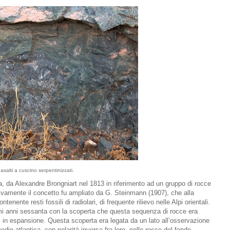
asalti a cuscino serpentinizzati.
lta, da Alexandre Brongniart nel 1813 in riferimento ad un gruppo di rocce
ssivamente il concetto fu ampliato da G. Steinmann (1907), che alla
enente resti fossili di radiolari, di frequente rilievo nelle Alpi orientali.
 primi anni sessanta con la scoperta che questa sequenza di rocce era
ici in espansione. Questa scoperta era legata da un lato all’osservazione
dio-atlantica, con polarità inversa fra loro, nelle rocce del fondo