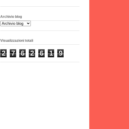
Archivio blog
Visualizzazioni totali
2
7
6
2
6
1
9