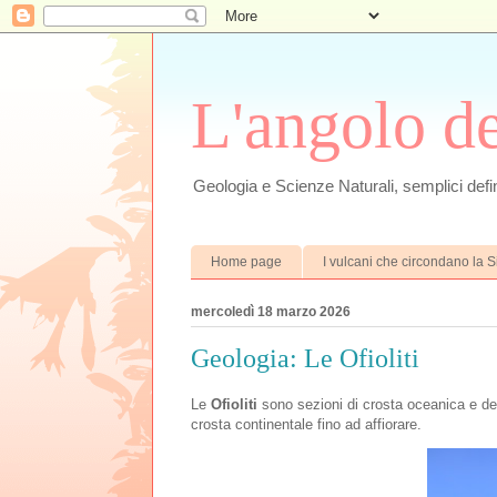
L'angolo d
Geologia e Scienze Naturali, semplici defin
Home page
I vulcani che circondano la Si
mercoledì 18 marzo 2026
Geologia: Le Ofioliti
Le
Ofioliti
sono sezioni di crosta oceanica e de
crosta continentale fino ad affiorare.