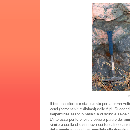
B
Il termine ofiolite è stato usato per la prima vo
verdi (serpentiniti e diabasi) delle Alpi. Succe
serpentinite associò basalti a cuscino e selce cont
L'interesse per le ofioliti crebbe a partire dai
simile a quella che si ritrova sui fondali ocean
delle bande magnetiche, parallele alla dorsale me