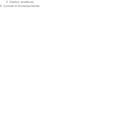
5. Gabbro stratificato
6. Cumuliti di Dunite/peridotite