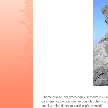
Il nome ofiolite, dal greco ὄφις=
serpente
e λίθ
caratteristica colorazione verdognola, che ricorda
con il termine di
rocce verdi
o
pietre verdi
.