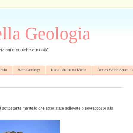
ella Geologia
izioni e qualche curiosità
cilia
Web Geology
Nasa Diretta da Marte
James Webb Space T
l sottostante mantello che sono state sollevate o sovrapposte alla