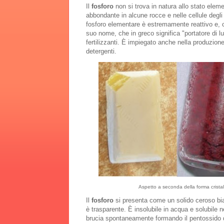
Il
fosforo
non si trova in natura allo stato eleme
abbondante in alcune rocce e nelle cellule degl
fosforo elementare è estremamente reattivo e, 
suo nome, che in greco significa "portatore di luc
fertilizzanti. È impiegato anche nella produzione di
detergenti.
Aspetto a seconda della forma cristalli
Il
fosforo
si presenta come un solido ceroso bia
è trasparente. È insolubile in acqua e solubile nei
brucia spontaneamente formando il pentossido d