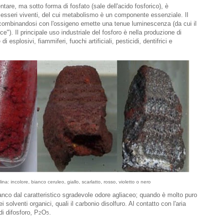
ntare, ma sotto forma di fosfato (sale dell'acido fosforico), è
i esseri viventi, del cui metabolismo è un componente essenziale. Il
combinandosi con l'ossigeno emette una tenue luminescenza (da cui il
e"). Il principale uso industriale del fosforo è nella produzione di
 esplosivi, fiammiferi, fuochi artificiali, pesticidi, dentifrici e
na: incolore, bianco ceruleo, giallo, scarlatto, rosso, violetto o nero
nco dal caratteristico sgradevole odore agliaceo; quando è molto puro
 solventi organici, quali il carbonio disolfuro. Al contatto con l'aria
i difosforo, P
O
.
2
5