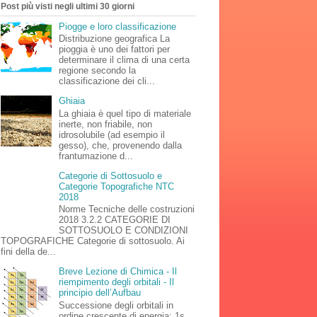
Post più visti negli ultimi 30 giorni
Piogge e loro classificazione
Distribuzione geografica La
pioggia è uno dei fattori per
determinare il clima di una certa
regione secondo la
classificazione dei cli...
Ghiaia
La ghiaia è quel tipo di materiale
inerte, non friabile, non
idrosolubile (ad esempio il
gesso), che, provenendo dalla
frantumazione d...
Categorie di Sottosuolo e
Categorie Topografiche NTC
2018
Norme Tecniche delle costruzioni
2018 3.2.2 CATEGORIE DI
SOTTOSUOLO E CONDIZIONI
TOPOGRAFICHE Categorie di sottosuolo. Ai
fini della de...
Breve Lezione di Chimica - Il
riempimento degli orbitali - Il
principio dell’Aufbau
Successione degli orbitali in
ordine crescente di energia: 1s