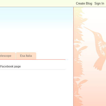
elescope
Esa Italia
Facebook page