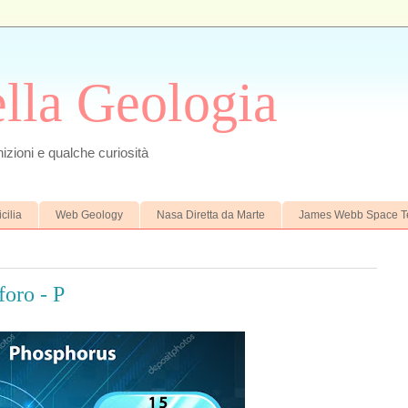
ella Geologia
izioni e qualche curiosità
cilia
Web Geology
Nasa Diretta da Marte
James Webb Space T
oro - P