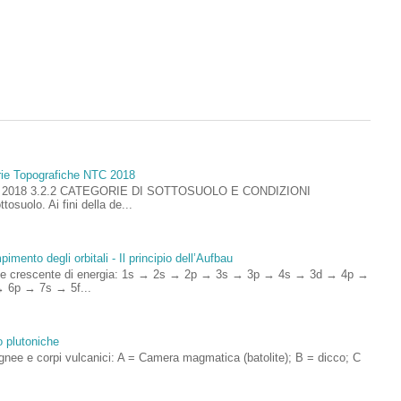
rie Topografiche NTC 2018
ioni 2018 3.2.2 CATEGORIE DI SOTTOSUOLO E CONDIZIONI
uolo. Ai fini della de...
imento degli orbitali - Il principio dell’Aufbau
rdine crescente di energia: 1s → 2s → 2p → 3s → 3p → 4s → 3d → 4p →
 6p → 7s → 5f...
o plutoniche
ignee e corpi vulcanici: A = Camera magmatica (batolite); B = dicco; C
.