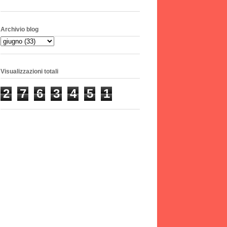
Archivio blog
Visualizzazioni totali
2
7
6
3
4
5
1