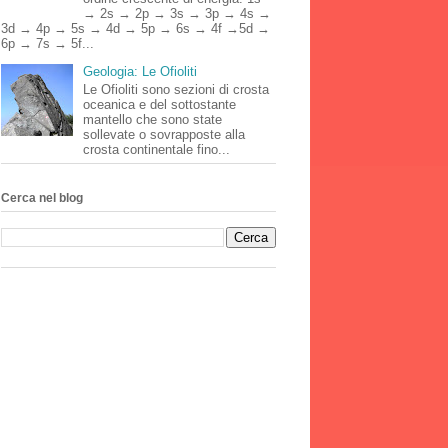
→ 2s → 2p → 3s → 3p → 4s →
3d → 4p → 5s → 4d → 5p → 6s → 4f →5d →
6p → 7s → 5f...
Geologia: Le Ofioliti
Le Ofioliti sono sezioni di crosta
oceanica e del sottostante
mantello che sono state
sollevate o sovrapposte alla
crosta continentale fino...
Cerca nel blog