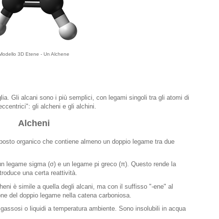
Modello 3D Etene - Un Alchene
. Gli alcani sono i più semplici, con legami singoli tra gli atomi di
entrici": gli alcheni e gli alchini.
Alcheni
osto organico che contiene almeno un doppio legame tra due
un legame sigma (σ) e un legame pi greco (π). Questo rende la
ntroduce una certa reattività.
ni è simile a quella degli alcani, ma con il suffisso "-ene" al
ione del doppio legame nella catena carboniosa.
assosi o liquidi a temperatura ambiente. Sono insolubili in acqua