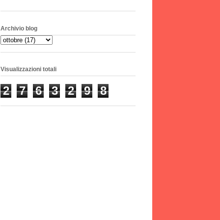
Archivio blog
Visualizzazioni totali
2
7
6
3
2
9
8