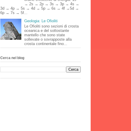
→ 2s → 2p → 3s → 3p → 4s →
3d → 4p → 5s → 4d → 5p → 6s → 4f →5d →
6p → 7s → 5f...
Geologia: Le Ofioliti
Le Ofioliti sono sezioni di crosta
oceanica e del sottostante
mantello che sono state
sollevate o sovrapposte alla
crosta continentale fino...
Cerca nel blog