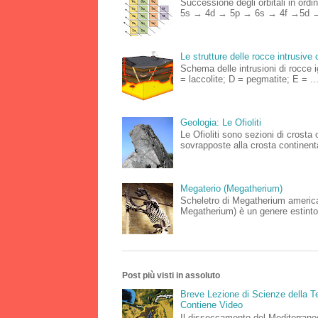
Successione degli orbitali in o
5s → 4d → 5p → 6s → 4f →5d →
Le strutture delle rocce intrusive 
Schema delle intrusioni di rocce 
= laccolite; D = pegmatite; E = ..
Geologia: Le Ofioliti
Le Ofioliti sono sezioni di crost
sovrapposte alla crosta continenta
Megaterio (Megatherium)
Scheletro di Megatherium americ
Megatherium) è un genere estinto
Post più visti in assoluto
Breve Lezione di Scienze della Te
Contiene Video
Il disseccamento del Mediterraneo