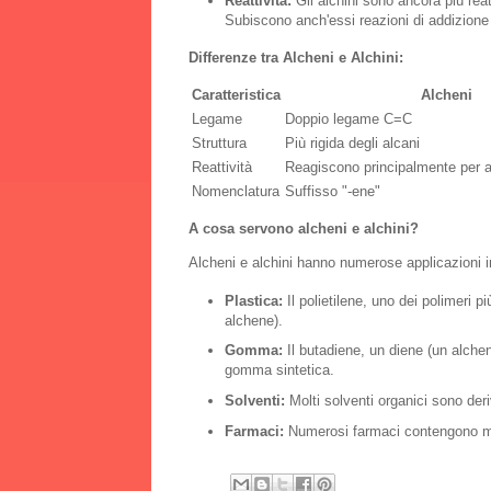
Reattività:
Gli alchini sono ancora più reat
Subiscono anch'essi reazioni di addizione e
Differenze tra Alcheni e Alchini:
Caratteristica
Alcheni
Legame
Doppio legame C=C
Struttura
Più rigida degli alcani
Reattività
Reagiscono principalmente per ad
Nomenclatura
Suffisso "-ene"
A cosa servono alcheni e alchini?
Alcheni e alchini hanno numerose applicazioni ind
Plastica:
Il polietilene, uno dei polimeri p
alchene).
Gomma:
Il butadiene, un diene (un alch
gomma sintetica.
Solventi:
Molti solventi organici sono deriv
Farmaci:
Numerosi farmaci contengono mol