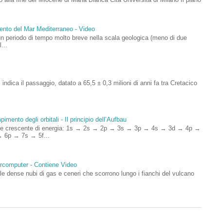
mento del Mar Mediterraneo - Video
un periodo di tempo molto breve nella scala geologica (meno di due
...
si indica il passaggio, datato a 65,5 ± 0,3 milioni di anni fa tra Cretacico
imento degli orbitali - Il principio dell’Aufbau
rdine crescente di energia: 1s → 2s → 2p → 3s → 3p → 4s → 3d → 4p →
 6p → 7s → 5f...
percomputer - Contiene Video
 dense nubi di gas e ceneri che scorrono lungo i fianchi del vulcano