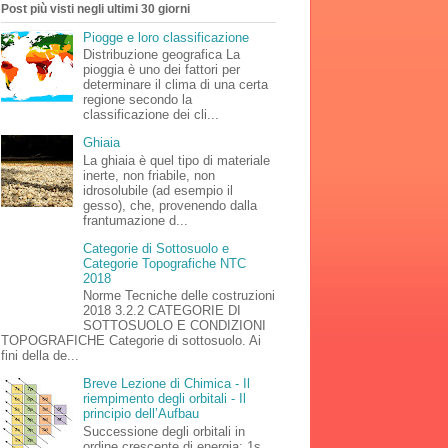
Post più visti negli ultimi 30 giorni
Piogge e loro classificazione
Distribuzione geografica La
pioggia è uno dei fattori per
determinare il clima di una certa
regione secondo la
classificazione dei cli...
Ghiaia
La ghiaia è quel tipo di materiale
inerte, non friabile, non
idrosolubile (ad esempio il
gesso), che, provenendo dalla
frantumazione d...
Categorie di Sottosuolo e
Categorie Topografiche NTC
2018
Norme Tecniche delle costruzioni
2018 3.2.2 CATEGORIE DI
SOTTOSUOLO E CONDIZIONI
TOPOGRAFICHE Categorie di sottosuolo. Ai
fini della de...
Breve Lezione di Chimica - Il
riempimento degli orbitali - Il
principio dell’Aufbau
Successione degli orbitali in
ordine crescente di energia: 1s