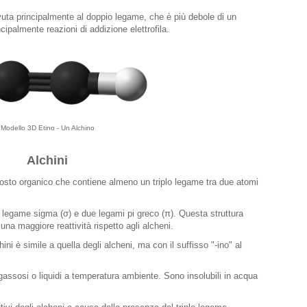
ovuta principalmente al doppio legame, che è più debole di un
ipalmente reazioni di addizione elettrofila.
Modello 3D Etino - Un Alchino
Alchini
sto organico che contiene almeno un triplo legame tra due atomi
n legame sigma (σ) e due legami pi greco (π). Questa struttura
una maggiore reattività rispetto agli alcheni.
ni è simile a quella degli alcheni, ma con il suffisso "-ino" al
assosi o liquidi a temperatura ambiente. Sono insolubili in acqua