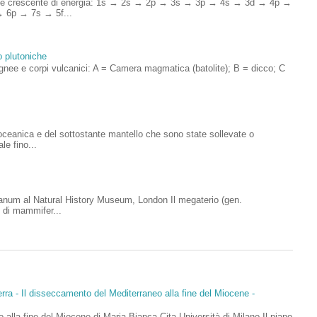
rdine crescente di energia: 1s → 2s → 2p → 3s → 3p → 4s → 3d → 4p →
 6p → 7s → 5f...
o plutoniche
ignee e corpi vulcanici: A = Camera magmatica (batolite); B = dicco; C
.
a oceanica e del sottostante mantello che sono state sollevate o
le fino...
anum al Natural History Museum, London Il megaterio (gen.
 di mammifer...
rra - Il disseccamento del Mediterraneo alla fine del Miocene -
 alla fine del Miocene di Maria Bianca Cita Università di Milano Il piano