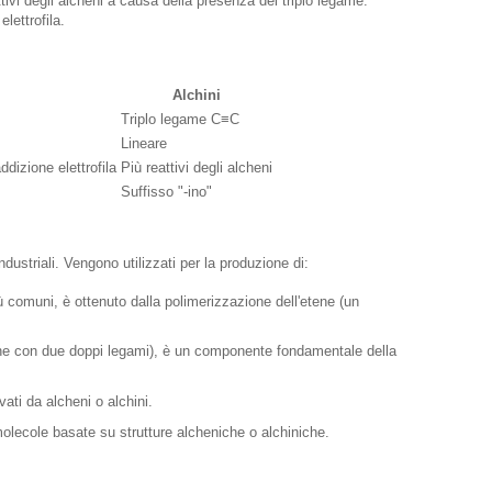
tivi degli alcheni a causa della presenza del triplo legame.
lettrofila.
Alchini
Triplo legame C≡C
Lineare
dizione elettrofila
Più reattivi degli alcheni
Suffisso "-ino"
ustriali. Vengono utilizzati per la produzione di:
iù comuni, è ottenuto dalla polimerizzazione dell'etene (un
ene con due doppi legami), è un componente fondamentale della
ati da alcheni o alchini.
ecole basate su strutture alcheniche o alchiniche.