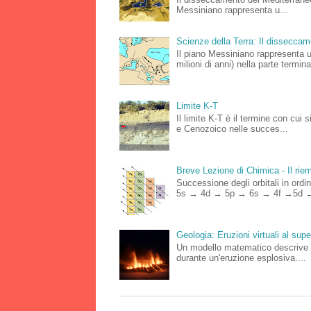
Messiniano rappresenta u...
Scienze della Terra: Il dissecca
Il piano Messiniano rappresenta 
milioni di anni) nella parte terminal
Limite K-T
Il limite K-T è il termine con cui 
e Cenozoico nelle succes...
Breve Lezione di Chimica - Il riemp
Successione degli orbitali in o
5s → 4d → 5p → 6s → 4f →5d →
Geologia: Eruzioni virtuali al su
Un modello matematico descrive le
durante un'eruzione esplosiva....