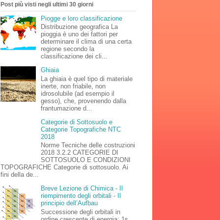
Post più visti negli ultimi 30 giorni
Piogge e loro classificazione
Distribuzione geografica La
pioggia è uno dei fattori per
determinare il clima di una certa
regione secondo la
classificazione dei cli...
Ghiaia
La ghiaia è quel tipo di materiale
inerte, non friabile, non
idrosolubile (ad esempio il
gesso), che, provenendo dalla
frantumazione d...
Categorie di Sottosuolo e
Categorie Topografiche NTC
2018
Norme Tecniche delle costruzioni
2018 3.2.2 CATEGORIE DI
SOTTOSUOLO E CONDIZIONI
TOPOGRAFICHE Categorie di sottosuolo. Ai
fini della de...
Breve Lezione di Chimica - Il
riempimento degli orbitali - Il
principio dell’Aufbau
Successione degli orbitali in
ordine crescente di energia: 1s