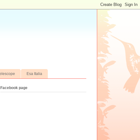
elescope
Esa Italia
Facebook page