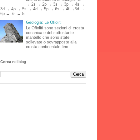
→ 2s → 2p → 3s → 3p → 4s →
3d → 4p → 5s → 4d → 5p → 6s → 4f →5d →
6p → 7s → 5f...
Geologia: Le Ofioliti
Le Ofioliti sono sezioni di crosta
oceanica e del sottostante
mantello che sono state
sollevate o sovrapposte alla
crosta continentale fino...
Cerca nel blog