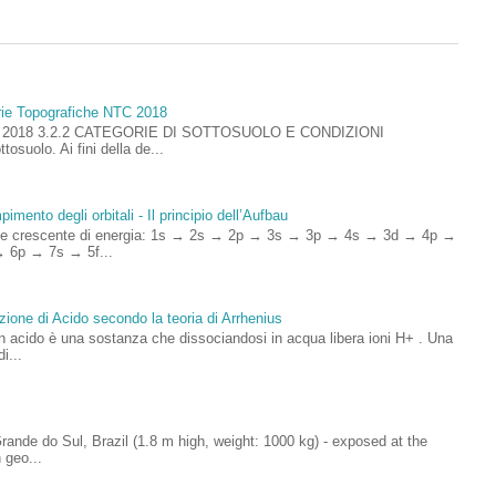
rie Topografiche NTC 2018
ioni 2018 3.2.2 CATEGORIE DI SOTTOSUOLO E CONDIZIONI
uolo. Ai fini della de...
imento degli orbitali - Il principio dell’Aufbau
rdine crescente di energia: 1s → 2s → 2p → 3s → 3p → 4s → 3d → 4p →
 6p → 7s → 5f...
zione di Acido secondo la teoria di Arrhenius
un acido è una sostanza che dissociandosi in acqua libera ioni H+ . Una
i...
ande do Sul, Brazil (1.8 m high, weight: 1000 kg) - exposed at the
 geo...