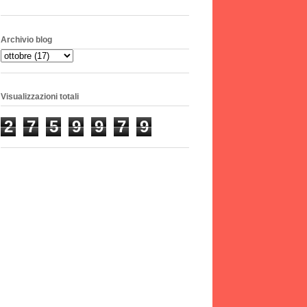
Archivio blog
Visualizzazioni totali
2
7
5
9
9
7
9