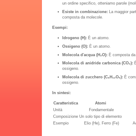
un ordine specifico, otteniamo parole (mole
Esiste in combinazione:
La maggior part
composta da molecole.
Esempi:
Idrogeno (H):
È un atomo.
Ossigeno (O):
È un atomo.
Molecola d'acqua (H₂O):
È composta da d
Molecola di anidride carbonica (CO₂):
È
ossigeno.
Molecola di zucchero (C₆H₁₂O₆):
È compo
ossigeno.
In sintesi:
Caratteristica
Atomi
Unità
Fondamentale
Composizione
Un solo tipo di elemento
Esempio
Elio (He), Ferro (Fe)
A