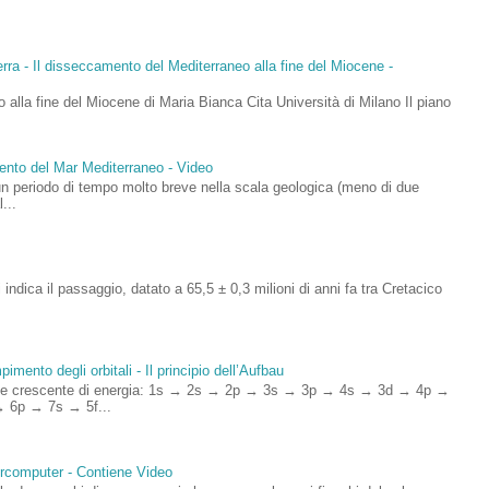
rra - Il disseccamento del Mediterraneo alla fine del Miocene -
 alla fine del Miocene di Maria Bianca Cita Università di Milano Il piano
mento del Mar Mediterraneo - Video
un periodo di tempo molto breve nella scala geologica (meno di due
...
si indica il passaggio, datato a 65,5 ± 0,3 milioni di anni fa tra Cretacico
imento degli orbitali - Il principio dell’Aufbau
rdine crescente di energia: 1s → 2s → 2p → 3s → 3p → 4s → 3d → 4p →
 6p → 7s → 5f...
percomputer - Contiene Video