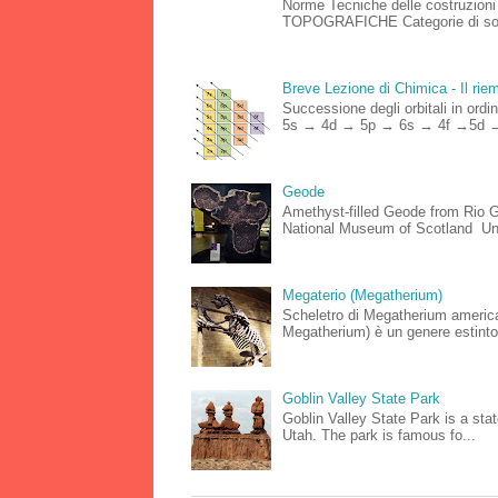
Norme Tecniche delle costruz
TOPOGRAFICHE Categorie di sottos
Breve Lezione di Chimica - Il riemp
Successione degli orbitali in o
5s → 4d → 5p → 6s → 4f →5d →
Geode
Amethyst-filled Geode from Rio Gr
National Museum of Scotland Un
Megaterio (Megatherium)
Scheletro di Megatherium americ
Megatherium) è un genere estinto
Goblin Valley State Park
Goblin Valley State Park is a stat
Utah. The park is famous fo...