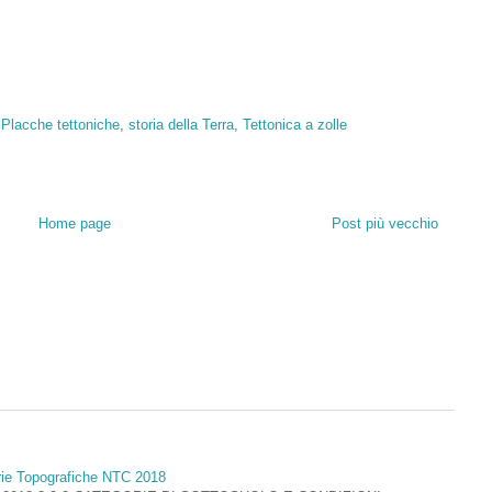
,
Placche tettoniche
,
storia della Terra
,
Tettonica a zolle
Home page
Post più vecchio
rie Topografiche NTC 2018