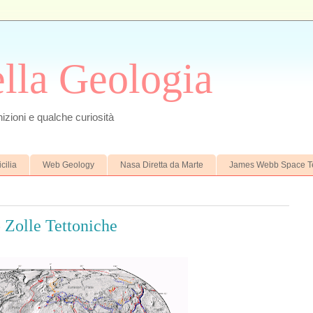
ella Geologia
izioni e qualche curiosità
cilia
Web Geology
Nasa Diretta da Marte
James Webb Space T
 Zolle Tettoniche