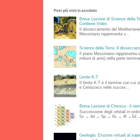
Post più visti in assoluto
Breve Lezione di Scienze della Te
Contiene Video
Il disseccamento del Mediterraneo
Messiniano rappresenta u...
Scienze della Terra: Il dissecca
Il piano Messiniano rappresenta 
milioni di anni) nella parte terminal
Limite K-T
Il limite K-T è il termine con cui 
e Cenozoico nelle succes...
Breve Lezione di Chimica - Il riemp
Successione degli orbitali in o
5s → 4d → 5p → 6s → 4f →5d →
Geologia: Eruzioni virtuali al su