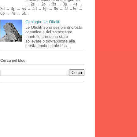
→ 2s → 2p → 3s → 3p → 4s →
3d → 4p → 5s → 4d → 5p → 6s → 4f →5d →
6p → 7s → 5f...
Geologia: Le Ofioliti
Le Ofioliti sono sezioni di crosta
oceanica e del sottostante
mantello che sono state
sollevate o sovrapposte alla
crosta continentale fino...
Cerca nel blog