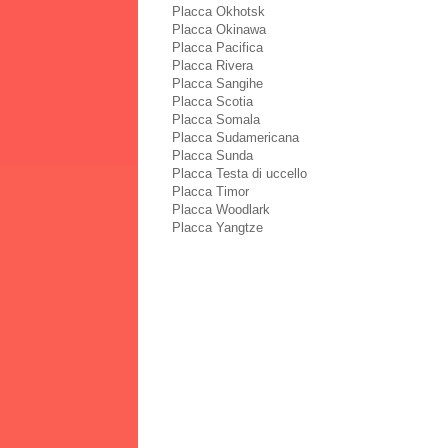
Placca Okhotsk
Placca Okinawa
Placca Pacifica
Placca Rivera
Placca Sangihe
Placca Scotia
Placca Somala
Placca Sudamericana
Placca Sunda
Placca Testa di uccello
Placca Timor
Placca Woodlark
Placca Yangtze