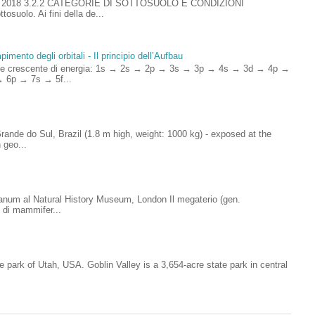
ioni 2018 3.2.2 CATEGORIE DI SOTTOSUOLO E CONDIZIONI
uolo. Ai fini della de...
imento degli orbitali - Il principio dell’Aufbau
rdine crescente di energia: 1s → 2s → 2p → 3s → 3p → 4s → 3d → 4p →
 6p → 7s → 5f...
ande do Sul, Brazil (1.8 m high, weight: 1000 kg) - exposed at the
 geo...
anum al Natural History Museum, London Il megaterio (gen.
 di mammifer...
e park of Utah, USA. Goblin Valley is a 3,654-acre state park in central