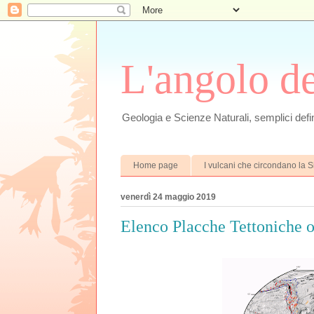
L'angolo d
Geologia e Scienze Naturali, semplici defin
Home page
I vulcani che circondano la Si
venerdì 24 maggio 2019
Elenco Placche Tettoniche o