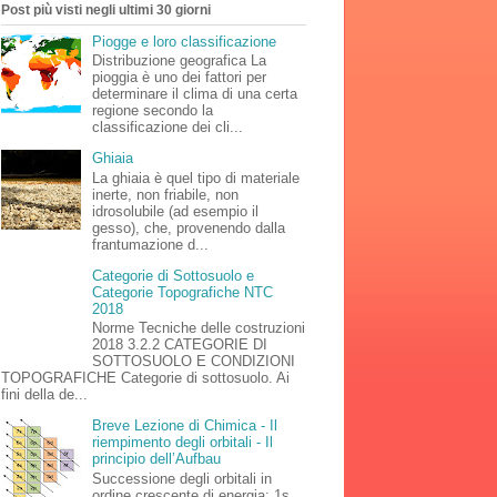
Post più visti negli ultimi 30 giorni
Piogge e loro classificazione
Distribuzione geografica La
pioggia è uno dei fattori per
determinare il clima di una certa
regione secondo la
classificazione dei cli...
Ghiaia
La ghiaia è quel tipo di materiale
inerte, non friabile, non
idrosolubile (ad esempio il
gesso), che, provenendo dalla
frantumazione d...
Categorie di Sottosuolo e
Categorie Topografiche NTC
2018
Norme Tecniche delle costruzioni
2018 3.2.2 CATEGORIE DI
SOTTOSUOLO E CONDIZIONI
TOPOGRAFICHE Categorie di sottosuolo. Ai
fini della de...
Breve Lezione di Chimica - Il
riempimento degli orbitali - Il
principio dell’Aufbau
Successione degli orbitali in
ordine crescente di energia: 1s