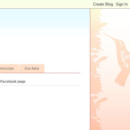
elescope
Esa Italia
Facebook page