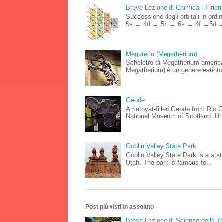
Breve Lezione di Chimica - Il riemp
Successione degli orbitali in o
5s → 4d → 5p → 6s → 4f →5d →
Megaterio (Megatherium)
Scheletro di Megatherium americ
Megatherium) è un genere estinto
Geode
Amethyst-filled Geode from Rio Gr
National Museum of Scotland Un
Goblin Valley State Park
Goblin Valley State Park is a stat
Utah. The park is famous fo...
Post più visti in assoluto
Breve Lezione di Scienze della Te