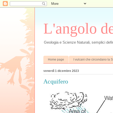
L'angolo d
Geologia e Scienze Naturali, semplici defin
Home page
I vulcani che circondano la Si
venerdì 1 dicembre 2023
Acquifero