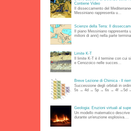
Contiene Video
Il disseccamento del Mediterraneo
Messiniano rappresenta u...
Scienze della Terra: Il dissecca
Il piano Messiniano rappresenta 
milioni di anni) nella parte terminal
Limite K-T
Il limite K-T è il termine con cui 
e Cenozoico nelle succes...
Breve Lezione di Chimica - Il riemp
Successione degli orbitali in o
5s → 4d → 5p → 6s → 4f →5d →
Geologia: Eruzioni virtuali al su
Un modello matematico descrive le
durante un'eruzione esplosiva....