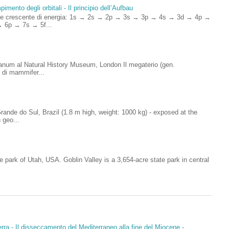
imento degli orbitali - Il principio dell’Aufbau
rdine crescente di energia: 1s → 2s → 2p → 3s → 3p → 4s → 3d → 4p →
 6p → 7s → 5f...
anum al Natural History Museum, London Il megaterio (gen.
 di mammifer...
ande do Sul, Brazil (1.8 m high, weight: 1000 kg) - exposed at the
 geo...
e park of Utah, USA. Goblin Valley is a 3,654-acre state park in central
rra - Il disseccamento del Mediterraneo alla fine del Miocene -