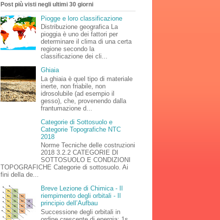
Post più visti negli ultimi 30 giorni
Piogge e loro classificazione
Distribuzione geografica La
pioggia è uno dei fattori per
determinare il clima di una certa
regione secondo la
classificazione dei cli...
Ghiaia
La ghiaia è quel tipo di materiale
inerte, non friabile, non
idrosolubile (ad esempio il
gesso), che, provenendo dalla
frantumazione d...
Categorie di Sottosuolo e
Categorie Topografiche NTC
2018
Norme Tecniche delle costruzioni
2018 3.2.2 CATEGORIE DI
SOTTOSUOLO E CONDIZIONI
TOPOGRAFICHE Categorie di sottosuolo. Ai
fini della de...
Breve Lezione di Chimica - Il
riempimento degli orbitali - Il
principio dell’Aufbau
Successione degli orbitali in
ordine crescente di energia: 1s