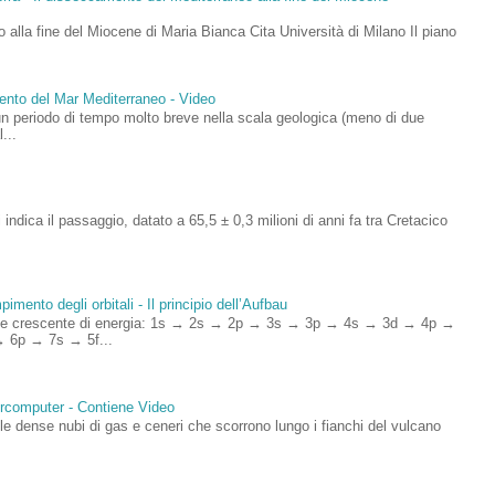
 alla fine del Miocene di Maria Bianca Cita Università di Milano Il piano
mento del Mar Mediterraneo - Video
un periodo di tempo molto breve nella scala geologica (meno di due
...
si indica il passaggio, datato a 65,5 ± 0,3 milioni di anni fa tra Cretacico
imento degli orbitali - Il principio dell’Aufbau
rdine crescente di energia: 1s → 2s → 2p → 3s → 3p → 4s → 3d → 4p →
 6p → 7s → 5f...
percomputer - Contiene Video
 dense nubi di gas e ceneri che scorrono lungo i fianchi del vulcano