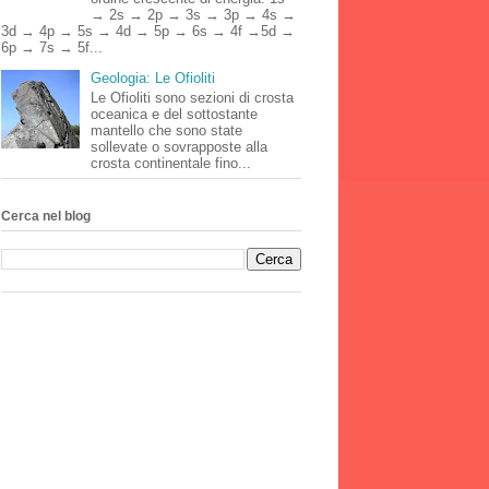
→ 2s → 2p → 3s → 3p → 4s →
3d → 4p → 5s → 4d → 5p → 6s → 4f →5d →
6p → 7s → 5f...
Geologia: Le Ofioliti
Le Ofioliti sono sezioni di crosta
oceanica e del sottostante
mantello che sono state
sollevate o sovrapposte alla
crosta continentale fino...
Cerca nel blog