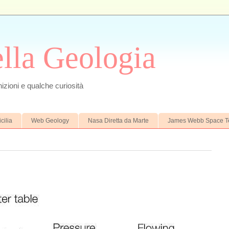
ella Geologia
izioni e qualche curiosità
cilia
Web Geology
Nasa Diretta da Marte
James Webb Space T