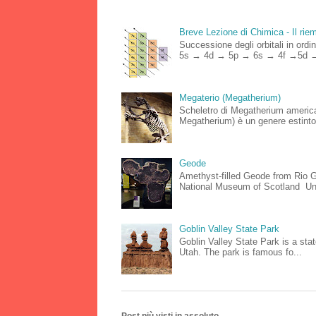
Breve Lezione di Chimica - Il riemp
Successione degli orbitali in o
5s → 4d → 5p → 6s → 4f →5d →
Megaterio (Megatherium)
Scheletro di Megatherium americ
Megatherium) è un genere estinto
Geode
Amethyst-filled Geode from Rio Gr
National Museum of Scotland Un
Goblin Valley State Park
Goblin Valley State Park is a stat
Utah. The park is famous fo...
Post più visti in assoluto