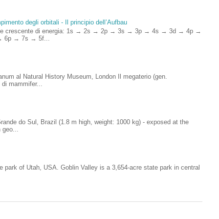
imento degli orbitali - Il principio dell’Aufbau
rdine crescente di energia: 1s → 2s → 2p → 3s → 3p → 4s → 3d → 4p →
 6p → 7s → 5f...
anum al Natural History Museum, London Il megaterio (gen.
 di mammifer...
ande do Sul, Brazil (1.8 m high, weight: 1000 kg) - exposed at the
 geo...
e park of Utah, USA. Goblin Valley is a 3,654-acre state park in central