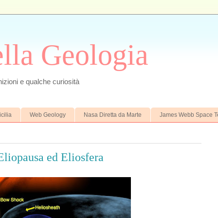
ella Geologia
izioni e qualche curiosità
cilia
Web Geology
Nasa Diretta da Marte
James Webb Space T
Eliopausa ed Eliosfera