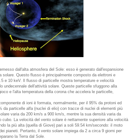
e emesso dall'alta atmosfera del Sole: esso è generato dall'espansione
na solare. Questo flusso è principalmente composto da elettroni e
 e 10 keV. Il flusso di particelle mostra temperature e velocità
lo undecennale dell'attività solare. Queste particelle sfuggono alla
gioco e l'alta temperatura della corona che accelera le particelle,
componente di ioni è formata, normalmente, per il 95% da protoni ed
% da particelle alfa (nuclei di elio) con tracce di nuclei di elementi più
o solare varia da 200 km/s a 900 km/s, mentre la sua densità varia da
ro cubo. La velocità del vento solare è nettamente superiore alla velocità
endo la più alta (quella di Giove) pari a soli 59.54 km/secondo: il moto
dei pianeti. Pertanto, il vento solare impiega da 2 a circa 9 giorni per
parano la Terra dal Sole.