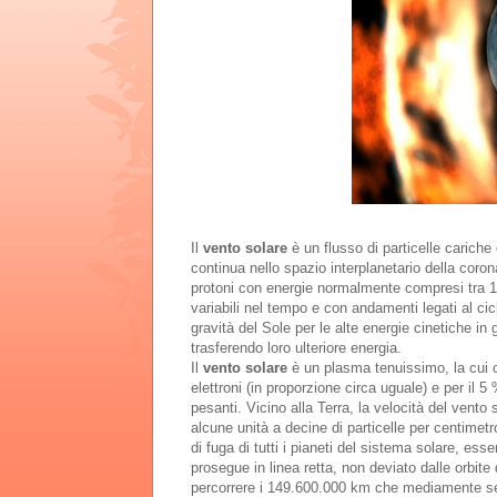
Il
vento solare
è un flusso di particelle carich
continua nello spazio interplanetario della coro
protoni con energie normalmente compresi tra 1.5
variabili nel tempo e con andamenti legati al cic
gravità del Sole per le alte energie cinetiche in 
trasferendo loro ulteriore energia.
Il
vento solare
è un plasma tenuissimo, la cui 
elettroni (in proporzione circa uguale) e per il 5 
pesanti. Vicino alla Terra, la velocità del vent
alcune unità a decine di particelle per centimet
di fuga di tutti i pianeti del sistema solare, ess
prosegue in linea retta, non deviato dalle orbite 
percorrere i 149.600.000 km che mediamente se