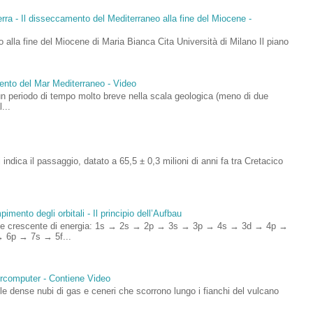
rra - Il disseccamento del Mediterraneo alla fine del Miocene -
 alla fine del Miocene di Maria Bianca Cita Università di Milano Il piano
mento del Mar Mediterraneo - Video
un periodo di tempo molto breve nella scala geologica (meno di due
...
si indica il passaggio, datato a 65,5 ± 0,3 milioni di anni fa tra Cretacico
imento degli orbitali - Il principio dell’Aufbau
rdine crescente di energia: 1s → 2s → 2p → 3s → 3p → 4s → 3d → 4p →
 6p → 7s → 5f...
percomputer - Contiene Video
 dense nubi di gas e ceneri che scorrono lungo i fianchi del vulcano