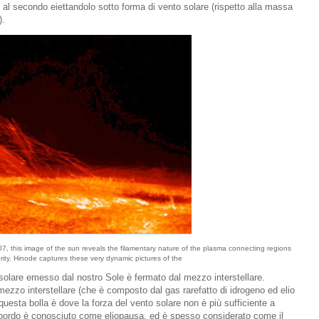
e al secondo eiettandolo sotto forma di vento solare (rispetto alla massa
).
7, this image of the sun reveals the filamentary nature of the plasma connecting regions
arity. Hinode captures these very dynamic pictures of the
o solare emesso dal nostro Sole è fermato dal mezzo interstellare.
 mezzo interstellare (che è composto dal gas rarefatto di idrogeno ed elio
 questa bolla è dove la forza del vento solare non è più sufficiente a
o bordo è conosciuto come eliopausa, ed è spesso considerato come il