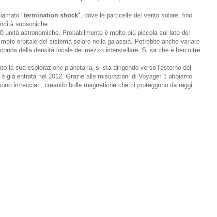
hiamato "
termination shock
", dove le particelle del vento solare, fino
locità subsoniche.
00 unità astronomiche. Probabilmente è molto più piccola sul lato del
l moto orbitale del sistema solare nella galassia. Potrebbe anche variare
conda della densità locale del mezzo interstellare. Si sa che è ben oltre
 la sua esplorazione planetaria, si sta dirigendo verso l'esterno del
è già entrata nel 2012. Grazie alle misurazioni di Voyager 1 abbiamo
i sono intrecciati, creando bolle magnetiche che ci proteggono da raggi