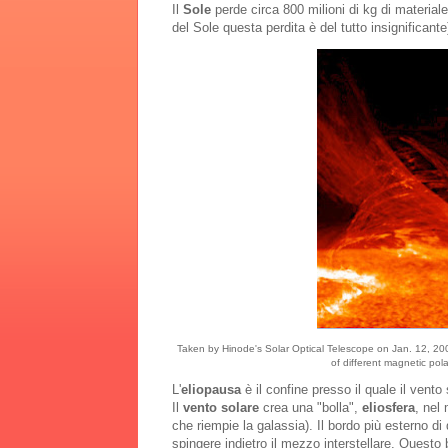
Il
Sole
perde circa 800 milioni di kg di material
del Sole questa perdita è del tutto insignificante
Taken by Hinode's Solar Optical Telescope on Jan. 12, 200
of different magnetic pol
L'
eliopausa
è il confine presso il quale il vent
Il
vento solare
crea una "bolla",
eliosfera
, nel
che riempie la galassia). Il bordo più esterno di
spingere indietro il mezzo interstellare. Quest