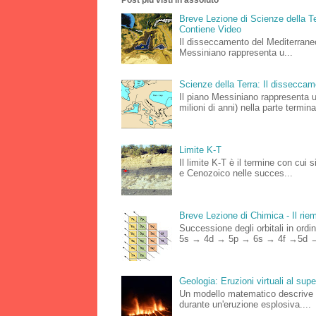
Breve Lezione di Scienze della Te
Contiene Video
Il disseccamento del Mediterraneo
Messiniano rappresenta u...
Scienze della Terra: Il dissecca
Il piano Messiniano rappresenta 
milioni di anni) nella parte terminal
Limite K-T
Il limite K-T è il termine con cui 
e Cenozoico nelle succes...
Breve Lezione di Chimica - Il riemp
Successione degli orbitali in o
5s → 4d → 5p → 6s → 4f →5d →
Geologia: Eruzioni virtuali al su
Un modello matematico descrive le
durante un'eruzione esplosiva....