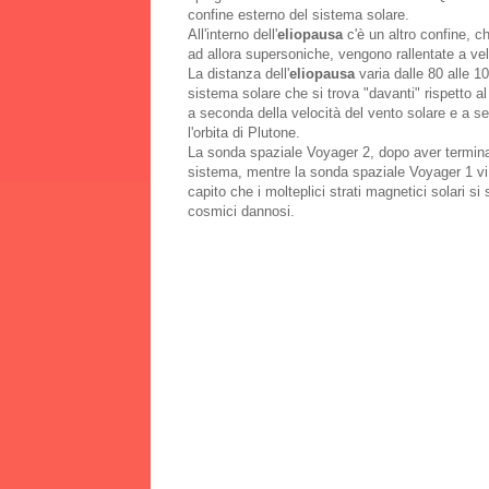
confine esterno del sistema solare.
All'interno dell'
eliopausa
c'è un altro confine, c
ad allora supersoniche, vengono rallentate a ve
La distanza dell'
eliopausa
varia dalle 80 alle 1
sistema solare che si trova "davanti" rispetto a
a seconda della velocità del vento solare e a se
l'orbita di Plutone.
La sonda spaziale Voyager 2, dopo aver terminato
sistema, mentre la sonda spaziale Voyager 1 vi 
capito che i molteplici strati magnetici solari s
cosmici dannosi.