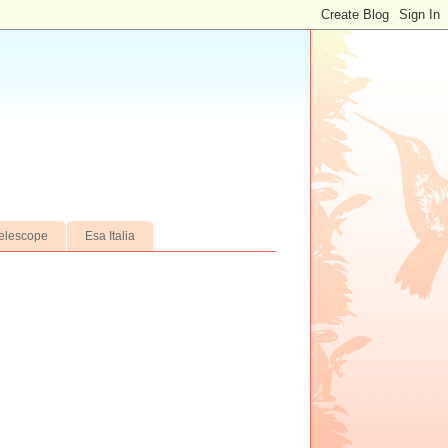
elescope
Esa Italia