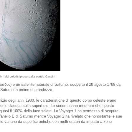
n falsi colori) ripreso dalla sonda Cassini
λαδος) è un satellite naturale di Saturno, scoperto il 28 agosto 1789 da
i Saturno in ordine di grandezza.
izio degli anni 1980, le caratteristiche di questo corpo celeste erano
hiaccio d'acqua sulla superficie. Le sonde hanno mostrato che questo
te quasi il 100% della luce solare. La Voyager 1 ha permesso di scoprire
l'anello E di Saturno mentre Voyager 2 ha rivelato che nonostante le sue
che variano da superfici antiche con molti crateri da impatto a zone