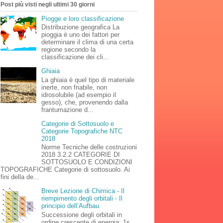
Post più visti negli ultimi 30 giorni
Piogge e loro classificazione
Distribuzione geografica La
pioggia è uno dei fattori per
determinare il clima di una certa
regione secondo la
classificazione dei cli...
Ghiaia
La ghiaia è quel tipo di materiale
inerte, non friabile, non
idrosolubile (ad esempio il
gesso), che, provenendo dalla
frantumazione d...
Categorie di Sottosuolo e
Categorie Topografiche NTC
2018
Norme Tecniche delle costruzioni
2018 3.2.2 CATEGORIE DI
SOTTOSUOLO E CONDIZIONI
TOPOGRAFICHE Categorie di sottosuolo. Ai
fini della de...
Breve Lezione di Chimica - Il
riempimento degli orbitali - Il
principio dell’Aufbau
Successione degli orbitali in
ordine crescente di energia: 1s