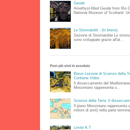
Geode
Amethyst-filled Geode from Rio Gr
National Museum of Scotland Un
Le Stromatoliti - (In breve)
Sezione di Stromatolite Le stromat
sono sviluppate grazie all'at...
Post più visti in assoluto
Breve Lezione di Scienze della Te
Contiene Video
Il disseccamento del Mediterraneo
Messiniano rappresenta u...
Scienze della Terra: Il dissecca
Il piano Messiniano rappresenta 
milioni di anni) nella parte terminal
Limite K-T