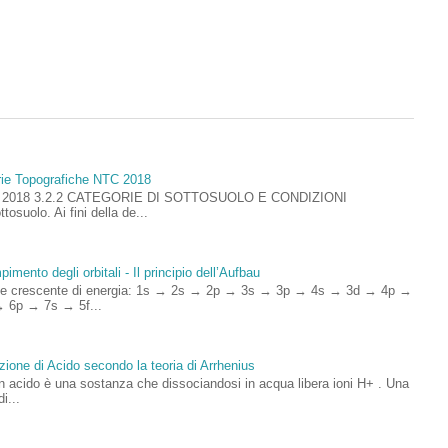
rie Topografiche NTC 2018
ioni 2018 3.2.2 CATEGORIE DI SOTTOSUOLO E CONDIZIONI
uolo. Ai fini della de...
imento degli orbitali - Il principio dell’Aufbau
rdine crescente di energia: 1s → 2s → 2p → 3s → 3p → 4s → 3d → 4p →
 6p → 7s → 5f...
zione di Acido secondo la teoria di Arrhenius
un acido è una sostanza che dissociandosi in acqua libera ioni H+ . Una
i...