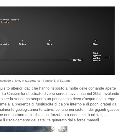
Encelado di lato, in rapporto con l'anello E di Saturno
isito ulteriori dati che hanno risposto a molte delle domande aperte
a Cassini ha effettuato diversi sorvoli ravvicinati nel 2005, rivelando
rticolare la sonda ha scoperto un pennacchio ricco d'acqua che si erge
me alla presenza di fuoriuscite di calore interno e di pochi crateri da
ualmente geologicamente attivo. Le lune nei sistemi dei giganti gassosi
e comportano delle librazioni forzate o a eccentricità orbitali; la
e il riscaldamento del satellite generato dalle forze mareali.