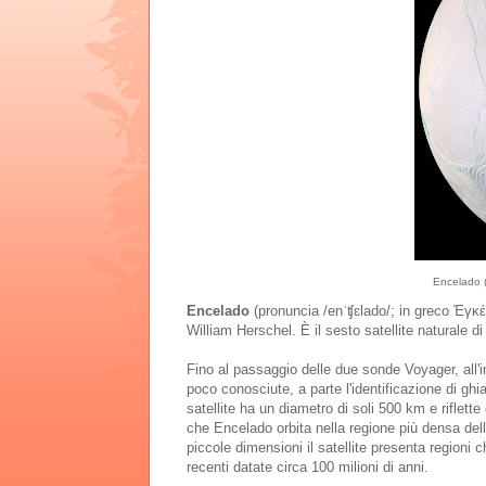
Encelado (i
Encelado
(pronuncia /enˈʧɛlado/; in greco Ἐγκέ
William Herschel. È il sesto satellite naturale d
Fino al passaggio delle due sonde Voyager, all'in
poco conosciute, a parte l'identificazione di g
satellite ha un diametro di soli 500 km e riflet
che Encelado orbita nella regione più densa del
piccole dimensioni il satellite presenta regioni 
recenti datate circa 100 milioni di anni.