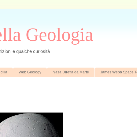
ella Geologia
izioni e qualche curiosità
cilia
Web Geology
Nasa Diretta da Marte
James Webb Space T