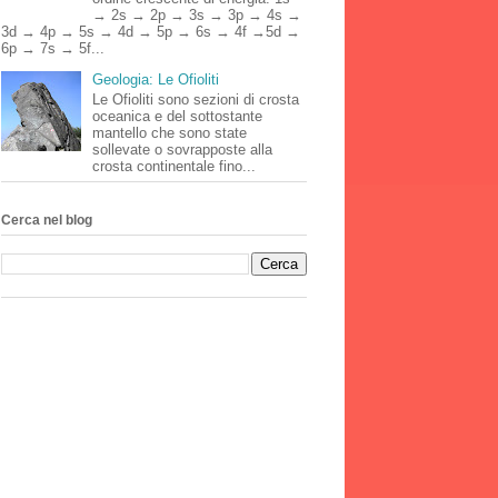
→ 2s → 2p → 3s → 3p → 4s →
3d → 4p → 5s → 4d → 5p → 6s → 4f →5d →
6p → 7s → 5f...
Geologia: Le Ofioliti
Le Ofioliti sono sezioni di crosta
oceanica e del sottostante
mantello che sono state
sollevate o sovrapposte alla
crosta continentale fino...
Cerca nel blog