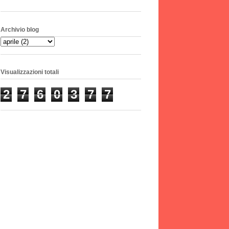
Archivio blog
Visualizzazioni totali
2
7
6
0
3
7
7