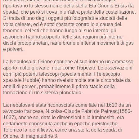
riportavano lo stesso nome della stella Eta Orionis,Ensis (la
spada), che però si trova in un'altra parte della costellazione.
Si tratta di uno degli oggetti più fotografati e studiati della
volta celeste, ed è sotto costante controllo a causa dei
fenomeni celesti che hanno luogo al suo interno; gli
astronomi hanno scoperto nelle sue regioni più interne
dischi protoplanetari, nane brune e intensi movimenti di gas
e polveri.
La Nebulosa di Orione contiene al suo interno un ammasso
aperto molto giovane, noto come Trapezio. Le osservazioni
con i più potenti telescopi (specialmente il Telescopio
spaziale Hubble) hanno rivelato molte stelle circondate da
anelli di polveri, probabilmente il primo stadio della
formazione di un sistema planetario.
La nebulosa è stata riconosciuta come tale nel 1610 da un
avvocato francese, Nicolas-Claude Fabri de Peiresc(1580-
1637), anche se, date le dimensioni e la luminosità, era
certamente conosciuta anche in epoche preistoriche.
Tolomeo la identificava come una stella della spada di
Orione, di magnitudine 3.