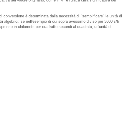
cativa del valore originario, come il "4" è l'unica cifra significativa del
e di conversione è determinata dalla necessità di "semplificare" le unità di
ri algebrici: se nell'esempio di cui sopra avessimo diviso per 3600 s/h
spresso in chilometri per ora fratto secondi al quadrato, un'unità di