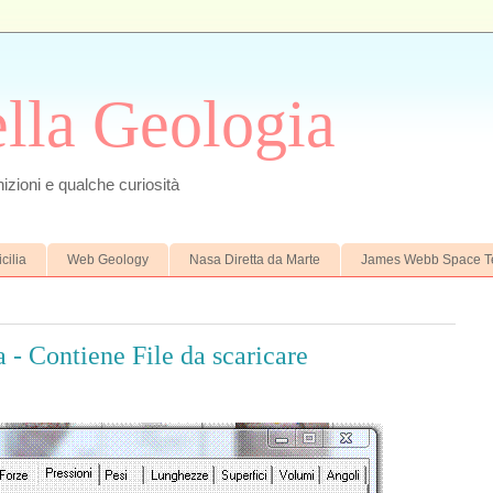
ella Geologia
izioni e qualche curiosità
cilia
Web Geology
Nasa Diretta da Marte
James Webb Space T
 - Contiene File da scaricare