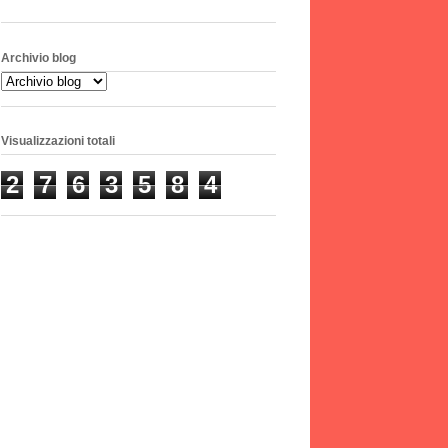
Archivio blog
Visualizzazioni totali
2
7
6
3
5
8
4