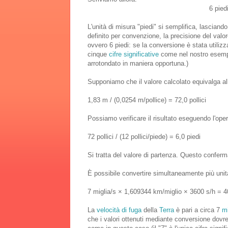
6 pied
L'unità di misura "piedi" si semplifica, lascian
definito per convenzione, la precisione del valo
ovvero 6 piedi: se la conversione è stata utilizz
cinque
cifre significative
come nel nostro esempi
arrotondato in maniera opportuna.)
Supponiamo che il valore calcolato equivalga a
1,83 m / (0,0254 m/pollice) = 72,0 pollici
Possiamo verificare il risultato eseguendo l'ope
72 pollici / (12 pollici/piede) = 6,0 piedi
Si tratta del valore di partenza. Questo conferm
È possibile convertire simultaneamente più unit
7 miglia/s × 1,609344 km/miglio × 3600 s/h = 
La
velocità di fuga
della
Terra
è pari a circa 7
mi
che i valori ottenuti mediante conversione dovreb