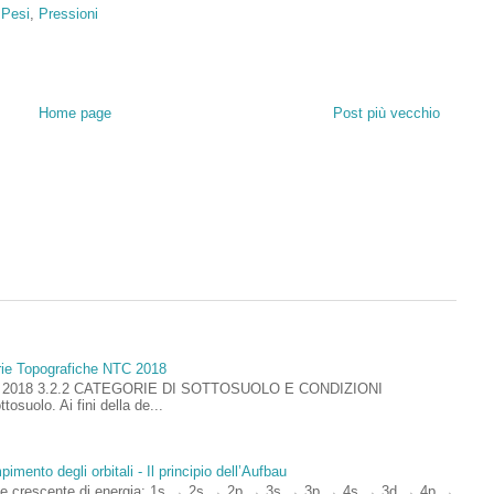
,
Pesi
,
Pressioni
Home page
Post più vecchio
rie Topografiche NTC 2018
ioni 2018 3.2.2 CATEGORIE DI SOTTOSUOLO E CONDIZIONI
uolo. Ai fini della de...
imento degli orbitali - Il principio dell’Aufbau
rdine crescente di energia: 1s → 2s → 2p → 3s → 3p → 4s → 3d → 4p →