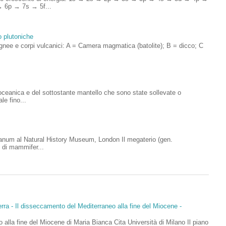
 6p → 7s → 5f...
o plutoniche
ignee e corpi vulcanici: A = Camera magmatica (batolite); B = dicco; C
.
a oceanica e del sottostante mantello che sono state sollevate o
le fino...
anum al Natural History Museum, London Il megaterio (gen.
 di mammifer...
rra - Il disseccamento del Mediterraneo alla fine del Miocene -
 alla fine del Miocene di Maria Bianca Cita Università di Milano Il piano