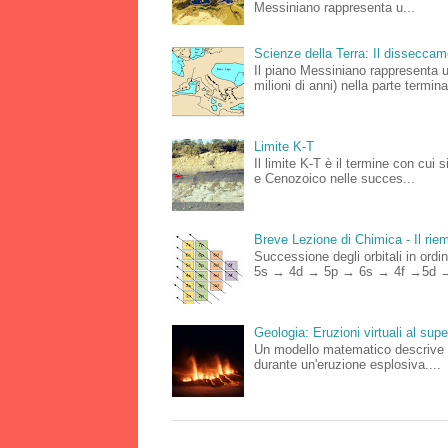
Messiniano rappresenta u...
Scienze della Terra: Il dissecca
Il piano Messiniano rappresenta 
milioni di anni) nella parte terminal
Limite K-T
Il limite K-T è il termine con cui 
e Cenozoico nelle succes...
Breve Lezione di Chimica - Il riemp
Successione degli orbitali in o
5s → 4d → 5p → 6s → 4f →5d →
Geologia: Eruzioni virtuali al su
Un modello matematico descrive le
durante un'eruzione esplosiva....