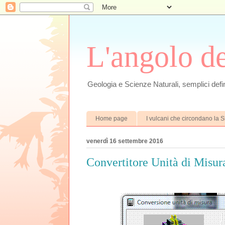
L'angolo d
Geologia e Scienze Naturali, semplici defin
Home page
I vulcani che circondano la Si
venerdì 16 settembre 2016
Convertitore Unità di Misura