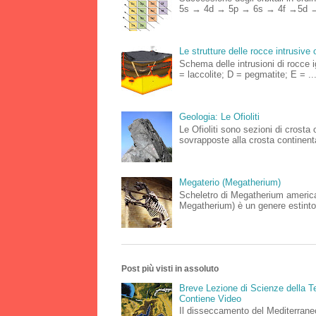
5s → 4d → 5p → 6s → 4f →5d →
Le strutture delle rocce intrusive 
Schema delle intrusioni di rocce 
= laccolite; D = pegmatite; E = ..
Geologia: Le Ofioliti
Le Ofioliti sono sezioni di crost
sovrapposte alla crosta continenta
Megaterio (Megatherium)
Scheletro di Megatherium americ
Megatherium) è un genere estinto
Post più visti in assoluto
Breve Lezione di Scienze della Te
Contiene Video
Il disseccamento del Mediterraneo