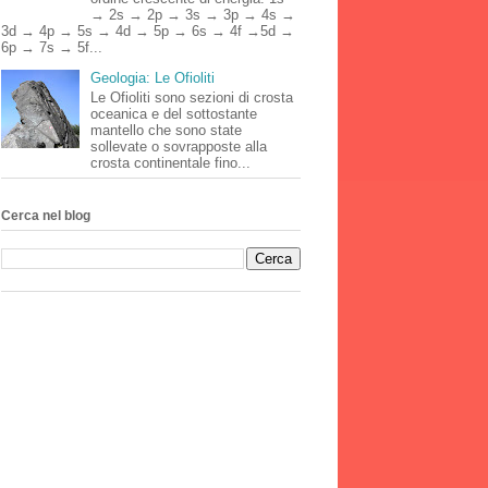
→ 2s → 2p → 3s → 3p → 4s →
3d → 4p → 5s → 4d → 5p → 6s → 4f →5d →
6p → 7s → 5f...
Geologia: Le Ofioliti
Le Ofioliti sono sezioni di crosta
oceanica e del sottostante
mantello che sono state
sollevate o sovrapposte alla
crosta continentale fino...
Cerca nel blog