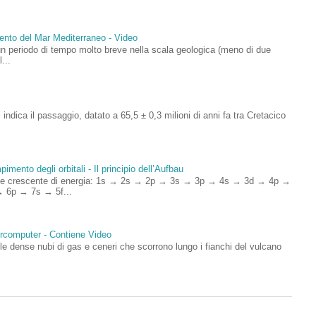
mento del Mar Mediterraneo - Video
un periodo di tempo molto breve nella scala geologica (meno di due
...
si indica il passaggio, datato a 65,5 ± 0,3 milioni di anni fa tra Cretacico
imento degli orbitali - Il principio dell’Aufbau
rdine crescente di energia: 1s → 2s → 2p → 3s → 3p → 4s → 3d → 4p →
 6p → 7s → 5f...
percomputer - Contiene Video
 dense nubi di gas e ceneri che scorrono lungo i fianchi del vulcano