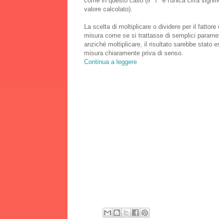
come in questo caso (il "7" è l'unica cifra signifi
valore calcolato).
La scelta di moltiplicare o dividere per il fattor
misura come se si trattasse di semplici paramet
anziché moltiplicare, il risultato sarebbe stato e
misura chiaramente priva di senso.
Continua a leggere