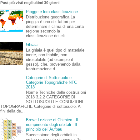
Post più visti negli ultimi 30 giorni
Piogge e loro classificazione
Distribuzione geografica La
pioggia è uno dei fattori per
determinare il clima di una certa
regione secondo la
classificazione dei cli...
Ghiaia
La ghiaia è quel tipo di materiale
inerte, non friabile, non
idrosolubile (ad esempio il
gesso), che, provenendo dalla
frantumazione d...
Categorie di Sottosuolo e
Categorie Topografiche NTC
2018
Norme Tecniche delle costruzioni
2018 3.2.2 CATEGORIE DI
SOTTOSUOLO E CONDIZIONI
TOPOGRAFICHE Categorie di sottosuolo. Ai
fini della de...
Breve Lezione di Chimica - Il
riempimento degli orbitali - Il
principio dell’Aufbau
Successione degli orbitali in
ordine crescente di energia: 1s