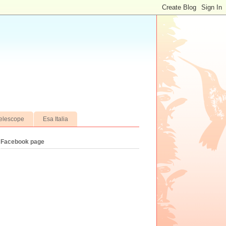
elescope
Esa Italia
Facebook page