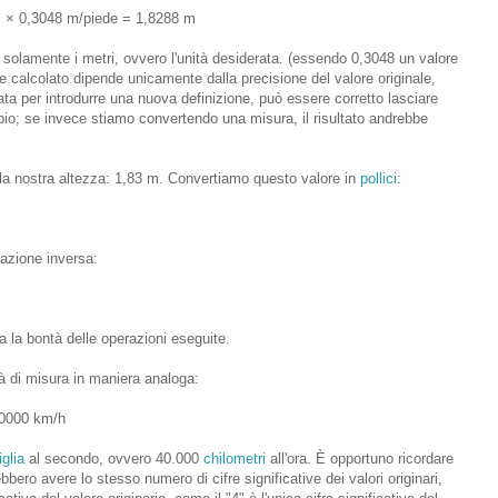
i × 0,3048 m/piede = 1,8288 m
do solamente i metri, ovvero l'unità desiderata. (essendo 0,3048 un valore
re calcolato dipende unicamente dalla precisione del valore originale,
ata per introdurre una nuova definizione, può essere corretto lasciare
o; se invece stiamo convertendo una misura, il risultato andrebbe
lla nostra altezza: 1,83 m. Convertiamo questo valore in
pollici
:
razione inversa:
a la bontà delle operazioni eseguite.
à di misura in maniera analoga:
40000 km/h
glia
al secondo, ovvero 40.000
chilometri
all'ora. È opportuno ricordare
bero avere lo stesso numero di cifre significative dei valori originari,