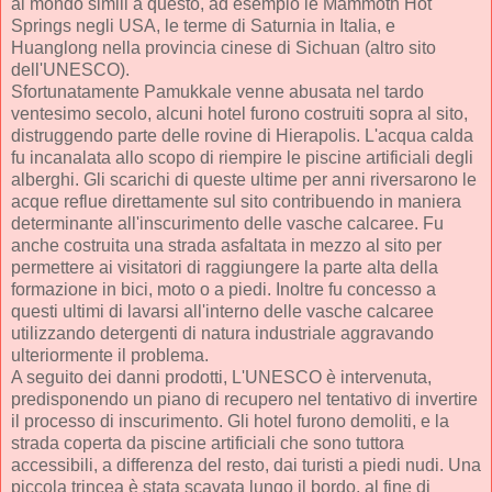
al mondo simili a questo, ad esempio le Mammoth Hot
Springs negli USA, le terme di Saturnia in Italia, e
Huanglong nella provincia cinese di Sichuan (altro sito
dell'UNESCO).
Sfortunatamente Pamukkale venne abusata nel tardo
ventesimo secolo, alcuni hotel furono costruiti sopra al sito,
distruggendo parte delle rovine di Hierapolis. L'acqua calda
fu incanalata allo scopo di riempire le piscine artificiali degli
alberghi. Gli scarichi di queste ultime per anni riversarono le
acque reflue direttamente sul sito contribuendo in maniera
determinante all'inscurimento delle vasche calcaree. Fu
anche costruita una strada asfaltata in mezzo al sito per
permettere ai visitatori di raggiungere la parte alta della
formazione in bici, moto o a piedi. Inoltre fu concesso a
questi ultimi di lavarsi all'interno delle vasche calcaree
utilizzando detergenti di natura industriale aggravando
ulteriormente il problema.
A seguito dei danni prodotti, L'UNESCO è intervenuta,
predisponendo un piano di recupero nel tentativo di invertire
il processo di inscurimento. Gli hotel furono demoliti, e la
strada coperta da piscine artificiali che sono tuttora
accessibili, a differenza del resto, dai turisti a piedi nudi. Una
piccola trincea è stata scavata lungo il bordo, al fine di