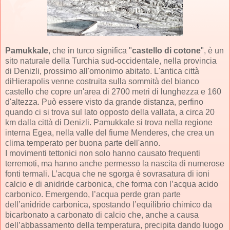
Pamukkale
, che in turco significa "
castello di cotone
", è un
sito naturale della Turchia sud-occidentale, nella provincia
di Denizli, prossimo all'omonimo abitato. L'antica città
diHierapolis venne costruita sulla sommità del bianco
castello che copre un'area di 2700 metri di lunghezza e 160
d'altezza. Può essere visto da grande distanza, perfino
quando ci si trova sul lato opposto della vallata, a circa 20
km dalla città di Denizli. Pamukkale si trova nella regione
interna Egea, nella valle del fiume Menderes, che crea un
clima temperato per buona parte dell'anno.
I movimenti tettonici non solo hanno causato frequenti
terremoti, ma hanno anche permesso la nascita di numerose
fonti termali. L’acqua che ne sgorga è sovrasatura di ioni
calcio e di anidride carbonica, che forma con l’acqua acido
carbonico. Emergendo, l’acqua perde gran parte
dell’anidride carbonica, spostando l’equilibrio chimico da
bicarbonato a carbonato di calcio che, anche a causa
dell’abbassamento della temperatura, precipita dando luogo